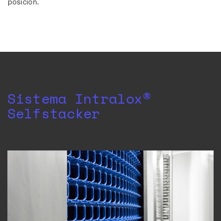
posición.
Sistema Intralox®
Selfstacker