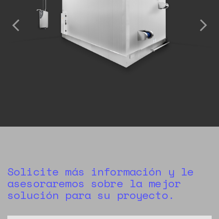
Solicite más información y le
asesoraremos sobre la mejor
solución para su proyecto.