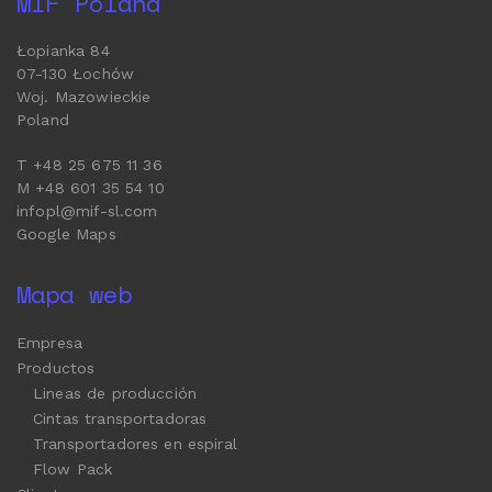
MIF Poland
Łopianka 84
07-130 Łochów
Woj. Mazowieckie
Poland
T +48 25 675 11 36
M +48 601 35 54 10
infopl@mif-sl.com
Google Maps
Mapa web
Empresa
Productos
Lineas de producción
Cintas transportadoras
Transportadores en espiral
Flow Pack