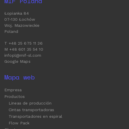
MIF Poland
Łopianka 84
07-130 Łochów
Woj. Mazowieckie
Poland
T +48 25 675 11 36
M +48 601 35 54 10
infopl@mif-sl.com
Google Maps
Mapa web
Empresa
Productos
Lineas de producción
Cintas transportadoras
Transportadores en espiral
Flow Pack