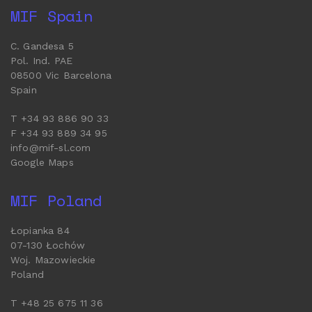
MIF Spain
C. Gandesa 5
Pol. Ind. PAE
08500 Vic Barcelona
Spain
T +34 93 886 90 33
F +34 93 889 34 95
info@mif-sl.com
Google Maps
MIF Poland
Łopianka 84
07-130 Łochów
Woj. Mazowieckie
Poland
T +48 25 675 11 36