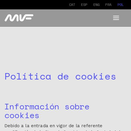
CAT
ESP
ENG
FRA
POL
Toggle
navigat
Política de cookies
Información sobre
cookies
Debido a la entrada en vigor de la referente