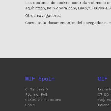
Las opciones de cookies controlan el modo e
aquí: http://help.opera.com/Linux/10.60/es-ES
Otros navegadores
Consulte la documentación del navegador que 
MIF Spain
MIF 
C. Gandesa 5
Łopian
Pol. Ind. PAE
07-130
08500 Vic Barcelona
Woj. M
Spain
Poland