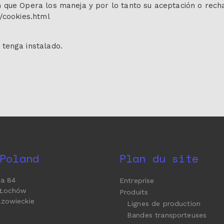
n que Opera los maneja y por lo tanto su aceptación o rec
/cookies.html
tenga instalado.
Poland
Plan du site
ka 84
Entreprise
 Łochów
Produits
azowieckie
Lignes de production
Bandes transporteuses