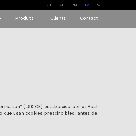
CAT
ESP
ENG
FRA
POL
e
Produits
Clients
Contact
formación” (LSSICE) establecida por el Real
b que usan cookies prescindibles, antes de