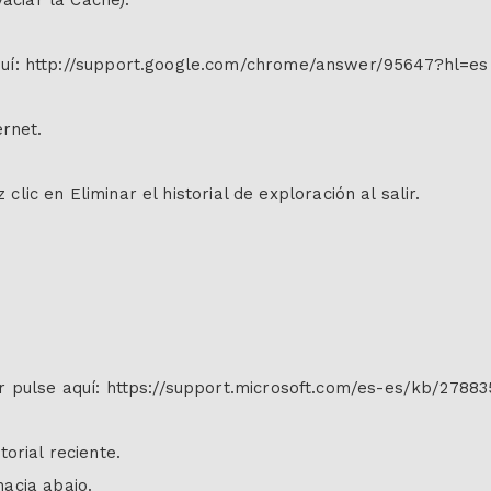
aciar la Caché).
uí: http://support.google.com/chrome/answer/95647?hl=es
ernet.
 clic en Eliminar el historial de exploración al salir.
 pulse aquí: https://support.microsoft.com/es-es/kb/27883
torial reciente.
hacia abajo.